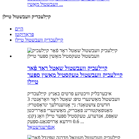
וועבשטול מאַשין ...
קייַלעכדיק וועבשטול טיילן
היים
פּראָדוקטן
קייַלעכדיק וועבשטול טיילן
קייַלעכיק וועבשטול שאַטל ראָד פֿאַר
קייַלעכיק וועבשטול טעקסטיל מאַשין ספּער
טיילן
איבערבליק וויכטיגע פרטים באַניץ: קייַלעכדיק
וועבשטול מאַשינערי טיפּ: שאַטל ראָד וואָראַנטי: 3
חדשים צושטאַנד: נייַ אָנווענדלעך ינדאַסטריז:
מאַנופאַקטורינג פאַבריק, מאַשינערי פאַרריכטן
שאַפּס, אנדערע, טעקסטיל ספּער טיילן וואָג (קג):
0.6 ווידעא אַרויסגאַנג-ספּעק ...
אָנפֿרעג
דעטאַל