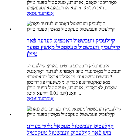
פאַרריכטן שאַפּס, אנדערע, טעקסטיל ספּער טיילן
וואָג (קג): 3 ווידעא אַרויסגאַנג-אינספּעקציע ...
אָנפֿרעג
דעטאַל
קייַלעכיק וועבשטול דאַמפּינג לעדער פֿאַר
קייַלעכיק וועבשטול טעקסטיל מאַשין ספּער
טיילן
איבערבליק וויכטיגע פרטים באַניץ: קייַלעכדיק
וועבשטול מאַשינערי טיפּ: דאַמפּינג לעדער וואָראַנטי:
3 חדשים צושטאַנד: נייַ אַפּליקאַבאַל ינדאַסטריז:
מאַנופאַקטורינג פאַבריק, מאַשינערי פאַרריכטן
שאַפּס, לאַכאָדימ, אנדערע, טעקסטיל ספּער טיילן
וואָג (קג): 0.01 ווידעא אַוטג ...
אָנפֿרעג
דעטאַל
קייַלעכיק וועבשטול מעטאַל גלייד בערינג
בוש פֿאַר קייַלעכיק וועבשטול טעקסטיל