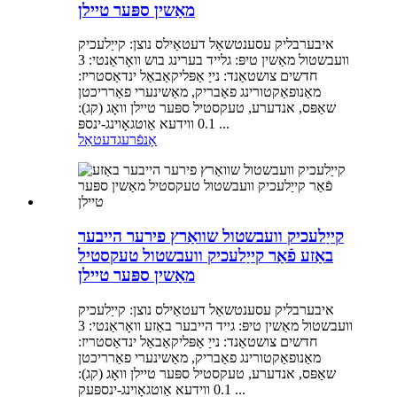
מאַשין ספּער טיילן
איבערבליק עסענטשאַל דעטאַילס נוצן: קייַלעכיק
וועבשטול מאַשין טיפּ: גלייד בערינג בוש וואָראַנטי: 3
חדשים צושטאַנד: נייַ אַפּליקאַבאַל ינדאַסטריז:
מאַנופאַקטורינג פאַבריק, מאַשינערי פאַרריכטן
שאַפּס, אנדערע, טעקסטיל ספּער טיילן וואָג (קג):
0.1 ווידעא אַוטגאָוינג-ינספּ ...
אָנפֿרעג
דעטאַל
קייַלעכיק וועבשטול שוואַרץ פירער הייבער
באַזע פֿאַר קייַלעכיק וועבשטול טעקסטיל
מאַשין ספּער טיילן
איבערבליק עסענטשאַל דעטאַילס נוצן: קייַלעכיק
וועבשטול מאַשין טיפּ: גייד הייבער באַזע וואָראַנטי: 3
חדשים צושטאַנד: נייַ אַפּליקאַבאַל ינדאַסטריז:
מאַנופאַקטורינג פאַבריק, מאַשינערי פאַרריכטן
שאַפּס, אנדערע, טעקסטיל ספּער טיילן וואָג (קג):
0.1 ווידעא אַוטגאָוינג-ינספּעק ...