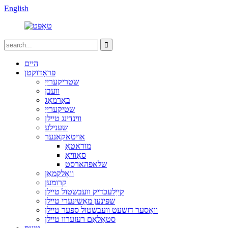
English
היים
פּראָדוקטן
שטריקערייַ
וועבן
באַרמאַג
שטיקערייַ
ווינדינג טיילן
שענילע
אויטאקאנער
מוראטאַ
סאַוויאָ
שלאפהארסט
וואָלקמאַן
קרומען
קייַלעכדיק וועבשטול טיילן
שפּינען מאַשינערי טיילן
וואַסער דזשעט וועבשטול ספּער טיילן
סטאַלאַם רעזערוו טיילן