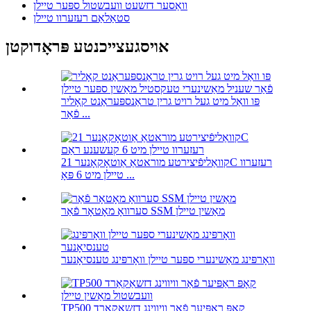
וואַסער דזשעט וועבשטול ספּער טיילן
סטאַלאַם רעזערוו טיילן
אויסגעצייכנטע פּראָדוקטן
פּו וואַל מיט געל רויט גרין טראַנספּעראַנט קאָליר
פֿאַר ...
קוואַליפֿיצירטע מוראטאַ אַוטאָקאָנער 21C רעזערוו
טיילן מיט 6 פּאָ ...
סערוואָ מאָטאָר פֿאַר SSM מאַשין טיילן
וואָרפּינג מאַשינערי ספּער טיילן וואָרפּינג טענסיאָנער
TP500 קאָפּ ראַפּיער פֿאַר וויווינג דזשאַקאַרד