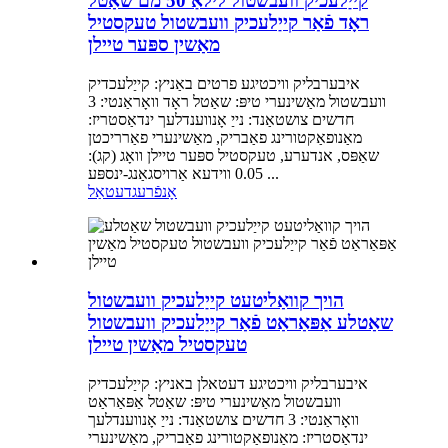
קייַלעכיק וועבשטול לילאַ 50 מם שאַטל
ראָד פֿאַר קייַלעכיק וועבשטול טעקסטיל
מאַשין ספּער טיילן
איבערבליק וויכטיגע פרטים באַניץ: קייַלעכדיק
וועבשטול מאַשינערי טיפּ: שאַטל ראָד וואָראַנטי: 3
חדשים צושטאַנד: נייַ אָנווענדלעך ינדאַסטריז:
מאַנופאַקטורינג פאַבריק, מאַשינערי פאַרריכטן
שאַפּס, אנדערע, טעקסטיל ספּער טיילן וואָג (קג):
0.05 ווידעא אַרויסגאַנג-ינספּע ...
אָנפֿרעג
דעטאַל
הויך קוואַליטעט קייַלעכיק וועבשטול
שאַטלע אַפּאַראַט פֿאַר קייַלעכיק וועבשטול
טעקסטיל מאַשין טיילן
איבערבליק וויכטיגע דעטאלן באניץ: קייַלעכדיק
וועבשטול מאַשינערי טיפּ: שאַטל אַפּאַראַט
וואָראַנטי: 3 חדשים צושטאַנד: נייַ אָנווענדלעך
ינדאַסטריז: מאַנופאַקטורינג פאַבריק, מאַשינערי