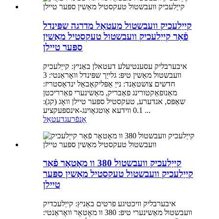
קייַלעכיק וועבשטול מעטאַל מדרגה שפּינדל
פֿאַר קייַלעכיק וועבשטול טעקסטיל מאַשין
ספּער טיילן
איבערבליק עסענטיעלע דעטאלן באַניץ: קייַלעכיק
וועבשטול מאַשין טיפּ: גלייַך שפּינדל וואָראַנטי: 3
חדשים צושטאַנד: נייַ אַפּליקאַבאַל ינדאַסטריז:
מאַנופאַקטורינג פאַבריק, מאַשינערי פאַרריכטן
שאַפּס, אנדערע, טעקסטיל ספּער טיילן וואָג (קג):
0.1 ווידעא אַוטגאָוינג-אינספּעקציע ...
אָנפֿרעג
דעטאַל
קייַלעכיק וועבשטול 380 וו מאָטאָר פֿאַר
קייַלעכיק וועבשטול טעקסטיל מאַשין ספּער
טיילן
איבערבליק וויכטיגע פרטים באַניץ: קייַלעכדיק
וועבשטול מאַשינערי טיפּ: 380 וו מאָטאָר וואָראַנטי: