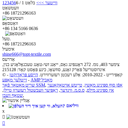
ווייטער >
>>
בלאַט 1 / 6
6
5
4
3
2
1
וועטשאַט
+86 18721296163
וואַטסאַפּ
+86 134 5166 0636
טעל.
+86 18721296163
אימעיל
shine666@topt-textile.com
אַדרעס
צימער 403, נומ. 272 ​​דאָנגפּינג גאַס, ייאַנג זשי-טאָנג טעכנאָלאָגיע בנין,
אינדוסטריעל פּאַרק זאָנע, סוזשאָו, כינע פּאָסט קאָד: 215128
© קאַפּירייט - 2010-2022: אַלע רעכטן רעזערווירט.
הייסע פּראָדוקטן
-
AMP מאָביל
-
זייטלעך מאַפּע
אָפֿן סוף ספּינינג מאַשין
,
טייַטש אויטאָקאָנער
,
שריט מאָטאָר פֿאַר SSM
אין ספּינינג מילס
,
ס.ס.מ. ווינדער
,
ראַפּיער וועבשטול רעזערוו טיילן
,
,
שטאָף וועבן
וויליאם
x

