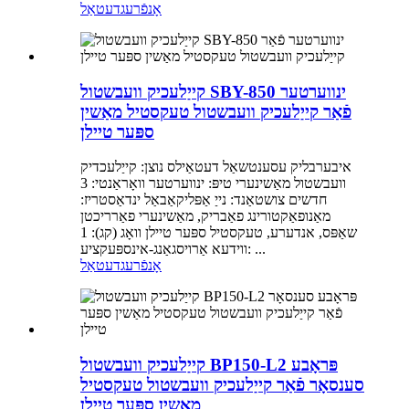
אָנפֿרעג
דעטאַל
קייַלעכיק וועבשטול SBY-850 ינווערטער
פֿאַר קייַלעכיק וועבשטול טעקסטיל מאַשין
ספּער טיילן
איבערבליק עסענטשאַל דעטאַילס נוצן: קייַלעכדיק
וועבשטול מאַשינערי טיפּ: ינווערטער וואָראַנטי: 3
חדשים צושטאַנד: נייַ אַפּליקאַבאַל ינדאַסטריז:
מאַנופאַקטורינג פאַבריק, מאַשינערי פאַרריכטן
שאַפּס, אנדערע, טעקסטיל ספּער טיילן וואָג (קג): 1
ווידעא אַרויסגאַנג-אינספּעקציע: ...
אָנפֿרעג
דעטאַל
קייַלעכיק וועבשטול BP150-L2 פּראָבע
סענסאָר פֿאַר קייַלעכיק וועבשטול טעקסטיל
מאַשין ספּער טיילן