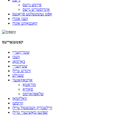
נייעס
פירמע נייעס
אינדוסטריע נייעס
אָפֿט געשטעלטע פֿראַגעס
וועגן אונדז
קאָנטאַקט אונדז
קאַטעגאָריעס
שטריקערייַ
וועבן
באַרמאַג
שטיקערייַ
ווינדינג טיילן
שענילע
אויטאקאנער
מוראטאַ
סאַוויאָ
שלאפהארסט
וואָלקמאַן
קרומען
קייַלעכדיק וועבשטול טיילן
שפּינען מאַשינערי טיילן