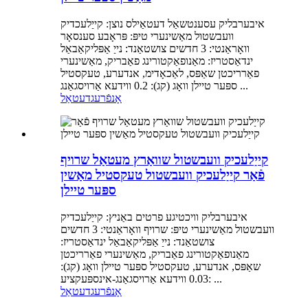
איבערבליק עסענטשאַל דעטאַילס נוצן: קייַלעכדיק
וועבשטול מאַשינערי טיפּ: פּראָבע סענסאָר
וואָראַנטי: 3 חדשים צושטאַנד: נייַ אַפּליקאַבאַל
ינדאַסטריז: מאַנופאַקטורינג פאַבריק, מאַשינערי
פאַרריכטן שאַפּס, לאַכאָדימ, אנדערע, טעקסטיל
ספּער טיילן וואָג (קג): 0.2 ווידעא אַרויסגאַנג ...
אָנפֿרעג
דעטאַל
קייַלעכיק וועבשטול שוואַרץ מעטאַל שרויף
פֿאַר קייַלעכיק וועבשטול טעקסטיל מאַשין
ספּער טיילן
איבערבליק וויכטיגע פרטים באַניץ: קייַלעכדיק
וועבשטול מאַשינערי טיפּ: שרויף וואָראַנטי: 3 חדשים
צושטאַנד: נייַ אַפּליקאַבאַל ינדאַסטריז:
מאַנופאַקטורינג פאַבריק, מאַשינערי פאַרריכטן
שאַפּס, אנדערע, טעקסטיל ספּער טיילן וואָג (קג):
0.03 ווידעא אַרויסגאַנג-אינספּעקציע: ...
אָנפֿרעג
דעטאַל