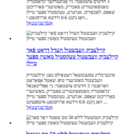
3 חדשים צושטאַנד: נייַ אָנווענדלעך ינדאַסטריז:
מאַנופאַקטורינג פאַבריק, מאַשינערי פאַרריכטן
שאַפּס, לאַכאָדימ, אנדערע, טעקסטיל ספּער טיילן
וואָג (קג): 0.6 ווידעא אַרויסגאַנג-י...
אָנפֿרעג
דעטאַל
קייַלעכיק וועבשטול העדל דראָט פֿאַר
קייַלעכיק וועבשטול טעקסטיל מאַשין ספּער
טיילן
איבערבליק עסענטשאַל דעטאַילס נוצן: קייַלעכדיק
וועבשטול מאַשינערי טיפּ: שאַטל אַפּאַראַט
וואָראַנטי: 3 חדשים צושטאַנד: נייַ אַפּליקאַבאַל
ינדאַסטריז: מאַנופאַקטורינג פאַבריק, מאַשינערי
פאַרריכטן שאַפּס, אנדערע, טעקסטיל ספּער טיילן
וואָג (קג): 0.6 ווידעא אַרויסגאַנג-אינספעקט ...
אָנפֿרעג
דעטאַל