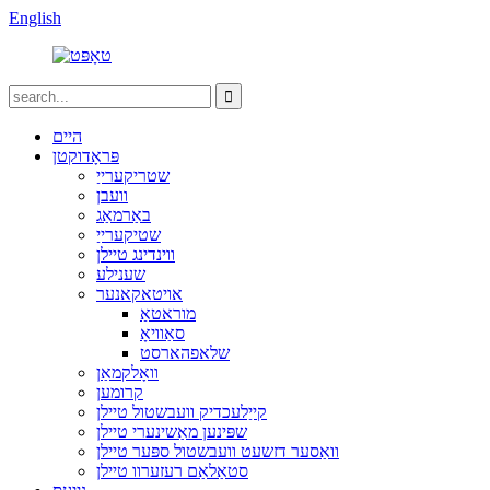
English
היים
פּראָדוקטן
שטריקערייַ
וועבן
באַרמאַג
שטיקערייַ
ווינדינג טיילן
שענילע
אויטאקאנער
מוראטאַ
סאַוויאָ
שלאפהארסט
וואָלקמאַן
קרומען
קייַלעכדיק וועבשטול טיילן
שפּינען מאַשינערי טיילן
וואַסער דזשעט וועבשטול ספּער טיילן
סטאַלאַם רעזערוו טיילן