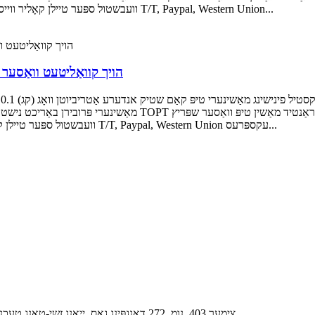
וועבשטול ספּער טיילן קאָליר ווייס טשעק וואַלוו שיפּינג דורך קוריער / לופט / ים צאָלונג טערמין T/T, Paypal, Western Union...
הויך קוואַליטעט וואַסער
מאַשינערי פּרובירן באַריכט נישט בנימצא אָרט פון אָפּשטאַם דזשיאַנג
וועבשטול ספּער טיילן קאָליר שוואַרץ שיפּינג דורך קוריער / לופט / ים צאָלונג טערמין T/T, Paypal, Western Union עקספּרעס...
צימער 403, נומ. 272 ​​דאָנגפּינג גאַס, ייאַנג זשי-טאָנג טעכנאָלאָגיע בנין, אינדוסטריעל פּאַרק זאָנע, סוזשאָו, כינע פּאָסט קאָד: 215128