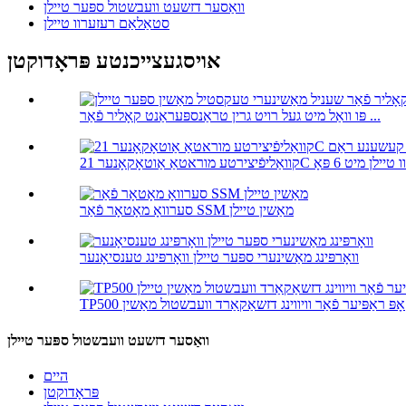
וואַסער דזשעט וועבשטול ספּער טיילן
סטאַלאַם רעזערוו טיילן
אויסגעצייכנטע פּראָדוקטן
פּו וואַל מיט געל רויט גרין טראַנספּעראַנט קאָליר פֿאַר ...
סערוואָ מאָטאָר פֿאַר SSM מאַשין טיילן
וואָרפּינג מאַשינערי ספּער טיילן וואָרפּינג טענסיאָנער
וואַסער דזשעט וועבשטול ספּער טיילן
היים
פּראָדוקטן