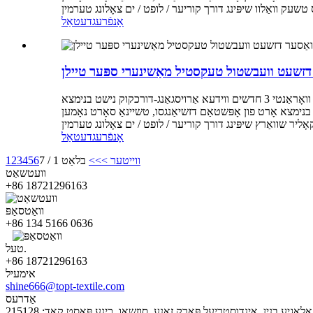
אָנפֿרעג
דעטאַל
 דזשעט וועבשטול טעקסטיל מאַשינערי ספּער טיילן
שליסל אַטריביוטן אינדוסטריע-ספּעציפֿיש אַטריביוטן נוצן טעקסטיל פינישינג מאַשינערי טיפּ קאַם שטיק אנדערע אַטריביוטן וואָג (קג) 0.1 וואָראַנטי 3 חדשים ווידעא אַרויסגאַנג-דורכקוק נישט בנימצא
סו, טשיינאַ סאָרט נאָמען TOPT מאַטעריאַל פּלאַסטיק פּעקל איין שטיק פּעקל קוואַליטעט געראַנטיד מאַשין טיפּ וואַסער שפּריץ
אָנפֿרעג
דעטאַל
ווייטער >
>>
בלאַט 1 / 7
6
5
4
3
2
1
וועטשאַט
+86 18721296163
וואַטסאַפּ
+86 134 5166 0636
טעל.
+86 18721296163
אימעיל
shine666@topt-textile.com
אַדרעס