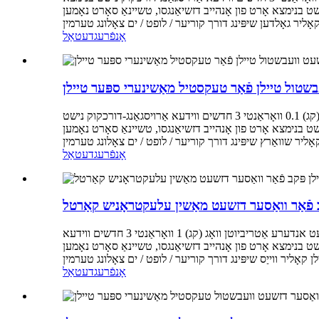
גסו, טשיינאַ סאָרט נאָמען TOPT מאַטעריאַל מעטאַל פּעקל איין שטיק פּעקל קוואַליטעט געראַנטיד מאַשין טיפּ וואַסער שפּריץ וועבשטול
אָנפֿרעג
דעטאַל
בשטול טיילן פֿאַר טעקסטיל מאַשינערי ספּער טיילן
שליסל אַטריביוטן אינדוסטריע-ספּעציפֿיש אַטריביוטן נוצן טעקסטיל פינישינג מאַשינערי טיפּ וואַסער דזשעט לום אנדערע אַטריביוטן וואָג (קג) 0.1 וואָראַנטי 3 חדשים ווידעא אַרויסגאַנג-דורכקוק נישט
, טשיינאַ סאָרט נאָמען TOPT מאַטעריאַל פּלאַסטיק פּעקל איין שטיק פּעקל קוואַליטעט געראַנטיד מאַשין טיפּ וואַסער דזשעט
אָנפֿרעג
דעטאַל
 פֿאַר וואַסער דזשעט מאַשין עלעקטראָניש קאַרטל
שליסל אַטריביוטן אינדוסטריע-ספּעציפֿיש אַטריביוטן נוצן טעקסטיל פינישינג מאַשינערי טיפּ מוטער קאַרטל עלעקטראָניש ברעט אנדערע אַטריביוטן וואָג (קג) 1 וואָראַנטי 3 חדשים ווידעא
ו, טשיינאַ סאָרט נאָמען TOPT מאַטעריאַל פּלאַסטיק פּעקל איין שטיק פּעקל קוואַליטעט געראַנטיד
אָנפֿרעג
דעטאַל