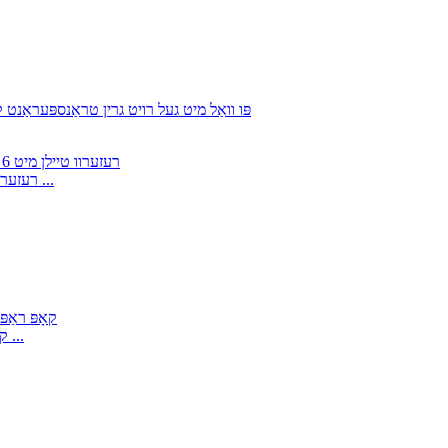
קוואַליפֿיצירטע מוראטאַ אַוטאָקאָנער 21C רעזערוו טיילן מיט 6 פּאָ ...
TP500 קאָפּ ראַפּיער פֿאַר וויווינג דזשאַקאַרד וועבשטול מאַשין ...