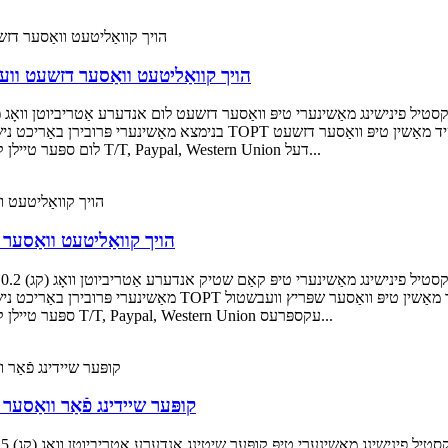
הויך קוואַליטעט וואַסער דזשעט ווע
בנימצא מאַשינערי פּרובירן באַריכט נישט בנימצא אָרט פון אָנהייב דזשיאַנגסו
לום ספּער טיילן קאָליר שוואַרץ שיפּינג דורך קוריער / לופט / ים צאָלונג טערמין T/T, Paypal, Western Union דעל...
הויך קוואַליטעט וואַסער
מאַשינערי פּרובירן באַריכט נישט בנימצא אָרט פון אָנהייב דזשיאַנג
ספּער טיילן קאָליר שוואַרץ שיפּינג דורך קוריער / לופט / ים צאָלונג טערמין T/T, Paypal, Western Union עקספּרעס...
קופּער שיידינג פֿאַר וואַס