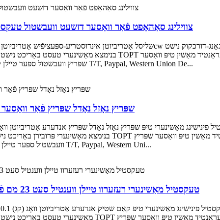
צודאקאמא 693427cw צווילינג סאַהאַפט פֿאַר וואַסער דזשעט וועבשטול
בנימצא מאַשינערי טעסט באַריכט נישט בנימצא אָרט פון אָפּשטאַם דזשיאַנגסו, 
שפּריץ וועבשטול ספּער טיילן קאָליר גאָלדען שיפּינג דורך קוריער / לופט / ים צאָלונג טערמין T/T, Paypal, Western Union De...
שפּריץ נאָזל נאָדל שפּריץ פֿאַר וואַס
בנימצא מאַשינערי פּרובירן באַריכט נישט בנימצא אָרט פון אָנהייב דזשיאַנגסו
וועבשטול ספּער טיילן קאָליר זילבער שיפּינג דורך קוריער / לופט / ים צאָלונג טערמין T/T, Paypal, Western Uni...
טעקסטיל מאַשינערי רעזערוו טיילן ווענטיל סעט 23 מם פֿאַר וואַסער דזשעט וועבשטולן טיילן טשעק ווענטיל
מאַשינערי טעסט באַריכט נישט בנימצא אָרט פון אָפּשטאַם דזשיאַנגס