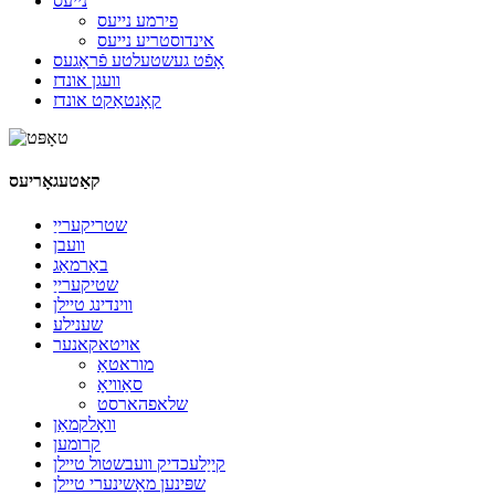
נייעס
פירמע נייעס
אינדוסטריע נייעס
אָפֿט געשטעלטע פֿראַגעס
וועגן אונדז
קאָנטאַקט אונדז
קאַטעגאָריעס
שטריקערייַ
וועבן
באַרמאַג
שטיקערייַ
ווינדינג טיילן
שענילע
אויטאקאנער
מוראטאַ
סאַוויאָ
שלאפהארסט
וואָלקמאַן
קרומען
קייַלעכדיק וועבשטול טיילן
שפּינען מאַשינערי טיילן