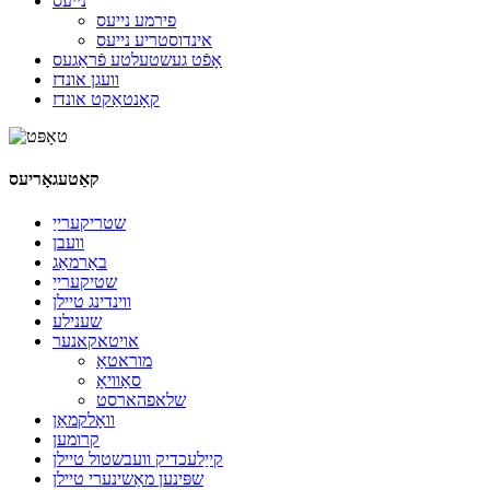
נייעס
פירמע נייעס
אינדוסטריע נייעס
אָפֿט געשטעלטע פֿראַגעס
וועגן אונדז
קאָנטאַקט אונדז
קאַטעגאָריעס
שטריקערייַ
וועבן
באַרמאַג
שטיקערייַ
ווינדינג טיילן
שענילע
אויטאקאנער
מוראטאַ
סאַוויאָ
שלאפהארסט
וואָלקמאַן
קרומען
קייַלעכדיק וועבשטול טיילן
שפּינען מאַשינערי טיילן