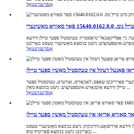
אָנפֿרעג
דעטאַל
סאַוויאָ מאַשינערי
 נייַ אַפּליקאַבאַל ינדאַסטריז: טעקסטיל ספּער טיילן ווידעא
אָנפֿרעג
דעטאַל
ָריאָן פּאַנעל דעקל אין טעקסטיל מאַשין ספּער טיילן
שינערי פאַרריכטן שאַפּס, לאַכאָדימ, אנדערע, טעקסטיל ספּער
טיילן ווידעא אַוטגאָוינג-אינספּעקציע: נישט בנימצא מאַק ...
אָנפֿרעג
דעטאַל
ל ינדאַסטריז: טעקסטיל ספּער טיילן ווידעא אַרויסגאַנג-דורכקוק: נישט בנימצא מאַשינערי טעסט
באַריכט: נישט בנימצא פֿאַרקויף טיפּ: ...