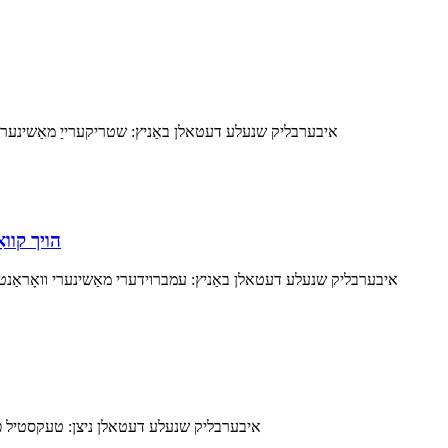
הויך קוואַליטעט שער או
איבערבליק שנעלע דעטאלן באַניץ: עמברוידערי מאַשינערי וואָראַנטי: 