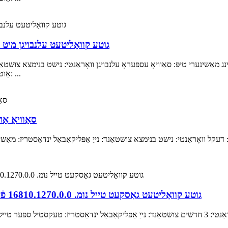
גוטע קוואַליטעט עלנבויגן מיט טייל נומ. 15640.0162.0.0 פֿאַר 
ַשינערי טיפּ: סאַוויאָ עספּעראָ עלנבויגן וואָראַנטי: נישט בנימצא צושטאַנד:
אַוטגאָוינג-אינספּעקציע: נישט בנימצא מאַשינערי טעסט באַריכט: ...
סאַוויאָ א
קל וואָראַנטי: נישט בנימצא צושטאַנד: נייַ אַפּליקאַבאַל ינדאַסטריז: מאַ
גוטע קוואַליטעט גאַסקעט טייל נומ. 16810.1270.0.0 פֿאַר סאַוויאָ אָריאָן אין טעקסטיל מאַשין ספּער טיילן
איבערבליק שנעלע דעטאלן באַניץ: עמברוידערי מאַשינערי וואָראַנטי: 3 חדשים צושטאַנד: נייַ אַפּליקאַבאַ