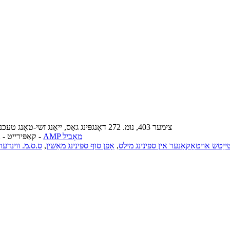
צימער 403, נומ. 272 ​​דאָנגפּינג גאַס, ייאַנג זשי-טאָנג טעכנאָלאָגיע בנין, אינדוסטריעל פּאַרק זאָנע, סוזשאָו, כינע פּאָסט קאָד: 215128
AMP מאָביל
-
© קאַפּירייט - 2010-2022: אַלע רעכטן רעזערווירט.
ייַטש אויטאָקאָנער אין ספּינינג מילס
,
אָפֿן סוף ספּינינג מאַשין
,
ס.ס.מ. ווינדער