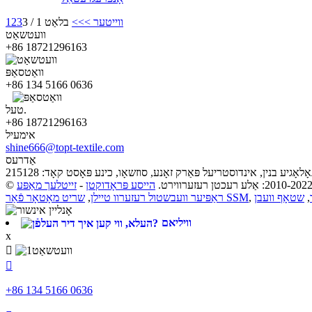
ווייטער >
>>
בלאַט 1 / 3
3
2
1
וועטשאַט
+86 18721296163
וואַטסאַפּ
+86 134 5166 0636
טעל.
+86 18721296163
אימעיל
shine666@topt-textile.com
אַדרעס
הייסע פּראָדוקטן
-
זייטלעך מאַפּע
,
שטאָף וועבן
,
שריט מאָטאָר פֿאַר SSM
ראַפּיער וועבשטול רעזערוו טיילן
,
וויליאם
x


+86 134 5166 0636