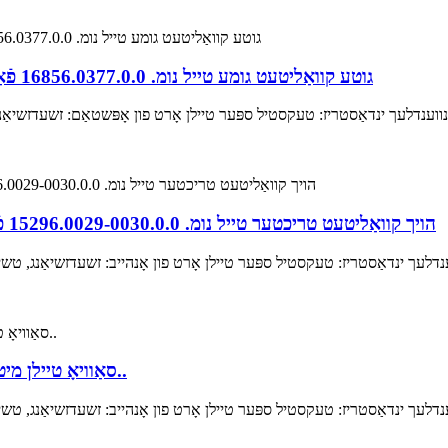
גוטע קוואַליטעט גומע טייל נומ. 16856.0377.0.0 פֿאַר סאַוויאָ אָריאָן מאַשין אין טעקסטיל מאַשין טיילן
נדלעך ינדאַסטריז: טעקסטיל ספּער טיילן אָרט פון אָפּשטאַם: זשעדזשיאַנג, ט
הויך קוואַליטעט טריכטער טייל נומ. 15296.0029-0030.0.0 פֿאַר סאַוויאָ אָריאָן אַוטאָקאָנער מאַשין ספּער טיילן
ך ינדאַסטריז: טעקסטיל ספּער טיילן אָרט פון אָנהייב: זשעדזשיאַנג, טשיינאַ
סאַוויאָ טיילן מיט טייל נומער 4021-6090-0/0 אין טעקסטיל מאַשין..
ך ינדאַסטריז: טעקסטיל ספּער טיילן אָרט פון אָנהייב: זשעדזשיאַנג, טשיינאַ