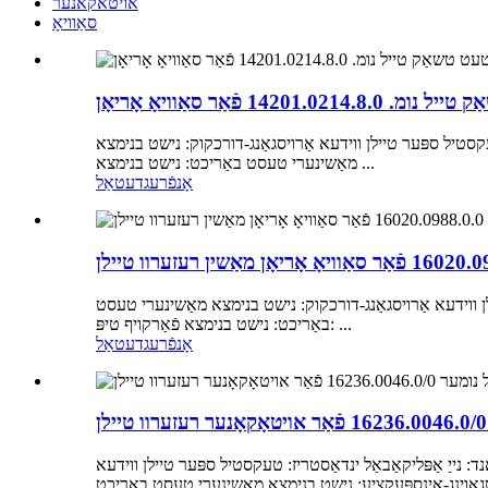
אויטאקאנער
סאַוויאָ
1420 פֿאַר סאַוויאָ אָריאָן
 צושטאַנד: נייַ אַפּליקאַבאַל ינדאַסטריז: טעקסטיל ספּער טיילן ווידעא אַרויסגאַנג-דורכקוק: נישט בנימצא
מאַשינערי טעסט באַריכט: נישט בנימצא ...
אָנפֿרעג
דעטאַל
לן ווידעא אַרויסגאַנג-דורכקוק: נישט בנימצא מאַשינערי טעסט
באַריכט: נישט בנימצא פֿאַרקויף טיפּ: ...
אָנפֿרעג
דעטאַל
 9 קעשענע וואָראַנטי: נישט בנימצא צושטאַנד: נייַ אַפּליקאַבאַל ינדאַסטריז: טעקסטיל ספּער טיילן ווידעא