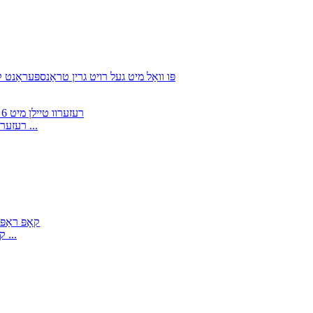
קוואַליפֿיצירטע מוראטאַ אַוטאָקאָנער 21C רעזערוו טיילן מיט 6 פּאָ ...
TP500 קאָפּ ראַפּיער פֿאַר וויווינג דזשאַקאַרד וועבשטול מאַשין ...