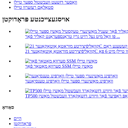
וואַסער דזשעט וועבשטול ספּער טיילן
סטאַלאַם רעזערוו טיילן
אויסגעצייכנטע פּראָדוקטן
פּו וואַל מיט געל רויט גרין טראַנספּעראַנט קאָליר פֿאַר ...
סערוואָ מאָטאָר פֿאַר SSM מאַשין טיילן
וואָרפּינג מאַשינערי ספּער טיילן וואָרפּינג טענסיאָנער
סאַוויאָ
היים
פּראָדוקטן