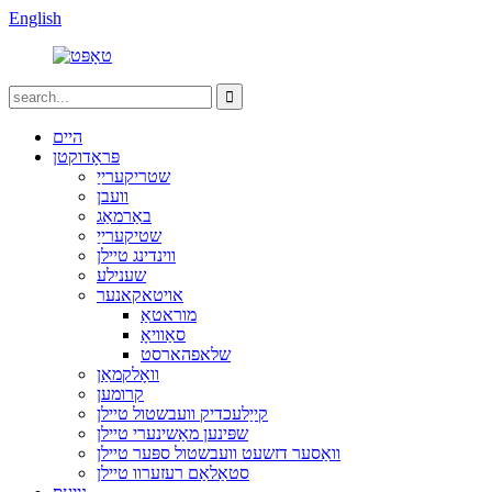
English
היים
פּראָדוקטן
שטריקערייַ
וועבן
באַרמאַג
שטיקערייַ
ווינדינג טיילן
שענילע
אויטאקאנער
מוראטאַ
סאַוויאָ
שלאפהארסט
וואָלקמאַן
קרומען
קייַלעכדיק וועבשטול טיילן
שפּינען מאַשינערי טיילן
וואַסער דזשעט וועבשטול ספּער טיילן
סטאַלאַם רעזערוו טיילן