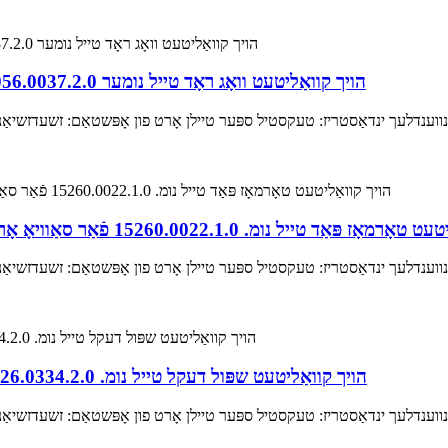
הויך קוואַליטעט וואָג ראָד טייל נומער 15056.0037.2.0 פֿאַר סאַוויאָ אָריאָן אַוטאָקאָנער רעזערוו טיילן
נדלעך ינדאַסטריז: טעקסטיל ספּער טיילן אָרט פון אָפּשטאַם: זשעדזשיאַנג, ט
ל נומ. 15260.0022.1.0 פֿאַר סאַוויאָ אָריאָן אַוטאָקאָנער מאַשין אין טעקסטיל מאַשין טיילן
נדלעך ינדאַסטריז: טעקסטיל ספּער טיילן אָרט פון אָפּשטאַם: זשעדזשיאַנג, ט
הויך קוואַליטעט שפּול דעקל טייל נומ. 16426.0334.2.0 פֿאַר סאַוויאָ אָריאָן אין טעקסטיל מאַשין טיילן
נדלעך ינדאַסטריז: טעקסטיל ספּער טיילן אָרט פון אָפּשטאַם: זשעדזשיאַנג, ט