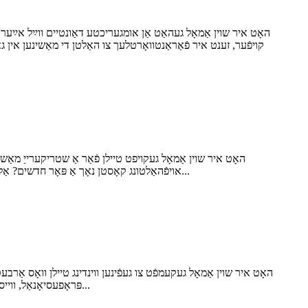
האָט איר שוין אַמאָל געהאַט אַן אומגעריכטע דאַונטיים ווײַל אײַער
קויפֿער, זענט איר פֿאַראַנטוואָרטלעך צו האַלטן די מאַשינען אין גא
האָט איר שוין אַמאָל געקויפט טיילן פֿאַר אַ שטריקערייַ מאַשי
אויפֿהאַלטונג קאָסטן נאָך אַ פּאָר חדשים? אַלס אַ קויפֿער פֿון אַ פּראָקורמענט, קויפֿט איר נישט נאָר טיילן. איר באַשיצט די אַרבעטס-צייט פֿון אַ מאַשין, פּראָדוקציע פּלאַנען, און לאַנגע...
האָט איר שוין אַמאָל געקעמפֿט צו געפֿינען ווינדינג טיילן וואָס אַר
פּראָפעסיאָנאַל, ווייסט איר אַז די טשוזינג פון די ריכטיקע קאָמפּאָנענטן ווירקט גלייך אויף אייער פּראָדוקציע רעזולטאַט, פּראָדוקט קוואַליטעט, און צושטעלן ק...