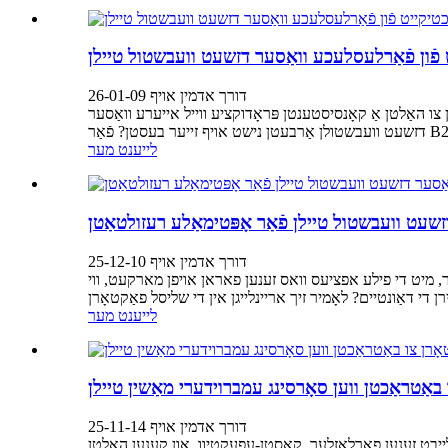
ט פֿון פֿאַרלעסלעכע וואַסער דזשעט וועבשטול טיילן
דורך אדמין אויף 26-01-09
 האַלטן אַ קאָנסיסטענטן פּראָדוקציע ווייל אייערע וואַסער
לייענט מער
דזשעט וועבשטול טיילן פֿאַר אָפּטימאַלע רעזולטאַטן
דורך אדמין אויף 25-12-10
 מיט די פילע אפציעס וואס זענען פאראן אויפן מארקעט, ווי
לייענט מער
דורך אדמין אויף 25-11-14
לייַבט זענען פאַרלאָזלעך, קאָסטן-עפעקטיוו, און קענען האַלטן