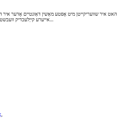
האט איר שוועריקייטן מיט אָפטע מאַשין דאַונטיים אָדער איר האָט
אייערע קייַלעכדיק וועבשטול מאַשינען אין גוטן אַרבעטס צושטאַנד, איז עס וויכטיק צו סעלעקטירן די ריכטיקע רעזערוו טיילן. שלעכטע קוואַליטעט טיילן קענען פירן...
,
א