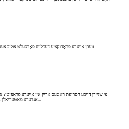
ווערן אייערע פּראָדוקציע דעדליינז פאַרפעלט צוליב צעבראָ
צי שניידן הויכע חסרונות ראטעס אריין אין אייערע פראפיטן? 
אנדערע מאטעריאלן - די קליינע קאמפאנענטן אינעווייניק זענען דער שליסל צו גרויסן ערפאלג. דאס זענען די ווינד טיילן. אויסקלויבן די ריכטיגע הויך-קוואליטעט...