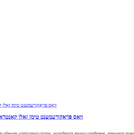
וואָס פּראָקורעמענט טימז זאָלן קאָנטראָל
ַשין דאַונטיים, אומגלייכע שטאָף קוואַליטעט, אָדער שטייגנדיקע וישאַלט קאָ