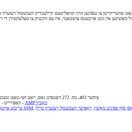
 שוועריקייטן צו געפֿינען הויך-קוואַליטעט קייַלעכדיק וועבשטול רעזערוו טיי
צימער 403, נומ. 272 ​​דאָנגפּינג גאַס, ייאַנג זשי-טאָנג טעכנאָלאָגיע בנין, אינדוסטריעל פּאַרק זאָנע, סוזשאָו, כינע פּאָסט קאָד: 215128
AMP מאָביל
-
© קאַפּירייט - 2010-2022: אַלע רעכטן רעזערווירט.
ָפֿן סוף ספּינינג מאַשין
,
ראַפּיער וועבשטול רעזערוו טיילן
,
שריט מאָטאָר פֿאַר SSM
טייַטש אויטאָ