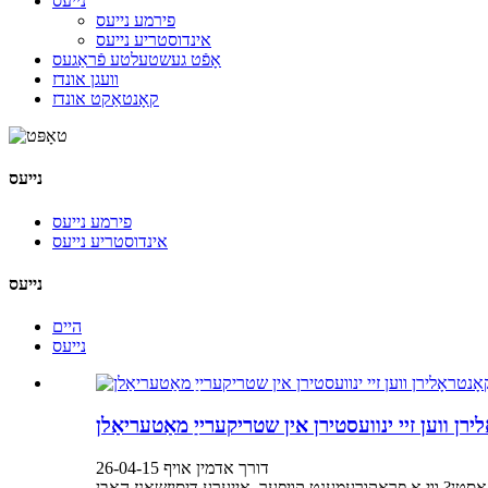
נייעס
פירמע נייעס
אינדוסטריע נייעס
אָפֿט געשטעלטע פֿראַגעס
וועגן אונדז
קאָנטאַקט אונדז
נייעס
פירמע נייעס
אינדוסטריע נייעס
נייעס
היים
נייעס
ירן ווען זיי ינוועסטירן אין שטריקערייַ מאַטעריאַלן
דורך אדמין אויף 26-04-15
סטן? ווי אַ פּראָקורעמענט קויפער, אייערע דיסיזשאַנז האָבן