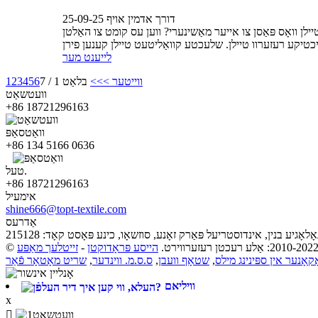
דורך אדמין אויף 25-09-25
לן וואָס פּאַסן צו אייער מאַשינערי? ווען עס קומט צו האַלטן
לייענט מער
ווייטער >
>>
בלאַט 1 / 7
6
5
4
3
2
1
וועטשאַט
+86 18721296163
וואַטסאַפּ
+86 134 5166 0636
טעל.
+86 18721296163
אימעיל
shine666@topt-textile.com
אַדרעס
הייסע פּראָדוקטן
-
זייטלעך מאַפּע
קאָנער אין ספּינינג מילס
,
שטאָף וועבן
,
ס.ס.מ. ווינדער
,
וויליאם
x
