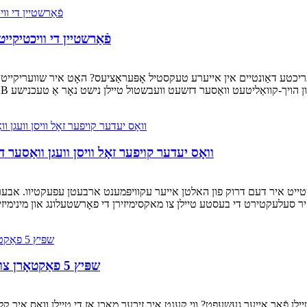
פֿאַרשטיין די וויכטיקיי
יכטע דאַונטיים אין אייערע טעקסטיל אָפּעראַציעס? האָט איר שוועריקייטן צו
וואָס יעדער קויפער זאָל וויסן וועגן וואַסער 
ייט איר דעם דרוק פון האלטן אייער עקוויפּמענט ארבעטן עפעקטיוו. אבער,
שפּיץ 5 פאַקטאָרן צו באַטראַכטן ווען סאָרסינג עמברוידערי מאַשין טיילן
ילן פֿאַר אייער געשעפט? ווי קענט איר זיכער מאַכן אַז די טיילן וואָס איר ק