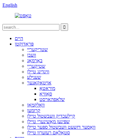
English
היים
פּראָדוקטן
שטריקערייַ
וועבן
באַרמאַג
שטיקערייַ
ווינדינג טיילן
שענילע
אויטאקאנער
מוראטאַ
סאַוויאָ
שלאפהארסט
וואָלקמאַן
קרומען
קייַלעכדיק וועבשטול טיילן
שפּינען מאַשינערי טיילן
וואַסער דזשעט וועבשטול ספּער טיילן
סטאַלאַם רעזערוו טיילן