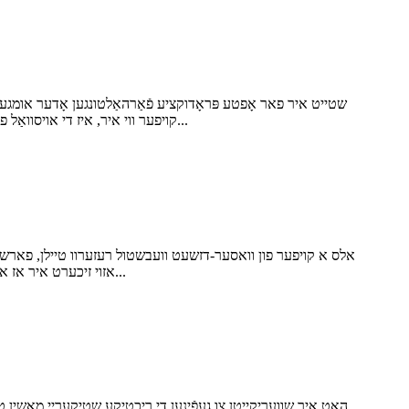
שטייט איר פאר אָפטע פּראָדוקציע פֿאַרהאַלטונגען אָדער אומגער
דזשעט וועבשטולן אַרבעטן נישט אויף זייער בעסטן? פֿאַר B2B קויפער ווי איר, איז די אויסוואַל פון הויך-קוואַליטעט וואַסער דזשעט וועבשטול טיילן נישט נאָר אַ טעכנישע...
אלס א קויפער פון וואסער-דזשעט וועבשטול רעזערוו טיילן, פארשט
אזוי זיכערט איר אז איר סעלעקטירט די בעסטע טיילן צו מאקסימיזירן די פאָרשטעלונג און מינימיזירן די דאַונטיים? לאָמיר זיך אריינלייגן אין די שליסל פאַקטאָרן...
האָט איר שוועריקייטן צו געפֿינען די ריכטיקע שטיקערייַ מאַשין טי