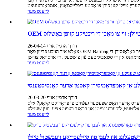
לייענט מער
 טיילן: ווי צו מאַכן די ריכטיקע קויפן באַשלוס
דורך אדמין אויף 26-04-14
צאָלט איר הויכע פּרייזן פֿאַר OEM Barmag טיילן אָבער זאָרגט איר זיך נאָך וועגן די צייט וואָס עס נעמט צו דערגרייכן, צי די ריזיקע פֿון צושטעלן? אַלס אַ קויפֿער פֿון באַשעפֿטיקונג, מוזט איר באַלאַנסירן די
לייענט מער
לע אָן קאָמפּראָמיסירן קאָסטן אָדער קאָנסיסטענסי
דורך אדמין אויף 26-03-20
דערס אָדער האָט שפּעטער געפֿירט צו פּראָדוקט קלאָגן? אַלס
לייענט מער
רשטעלונג און לעבן פון קייַלעכדיקע וועבשטול טיילן