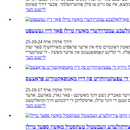
לייענט מער
אָזלעכע עמברוידערי מאַשין טיילן פֿאַר דיין געשעפט
דורך אדמין אויף 25-10-24
שין דאַונטיים טיף אין אייער פּראָפֿיט מאַרדזשין? פֿאַר יעדן
לייענט מער
רקן די עפעקטיווקייט פון דיין מאַנופאַקטורינג פּראָצעס
דורך אדמין אויף 25-10-17
יער פאבריק ניצט ווינד מאשינען - פאר גארן, פאדעם, אדער
לייענט מער
צירקולערע וועבשטול טעקסטיל מאַשין ספּער טיילן