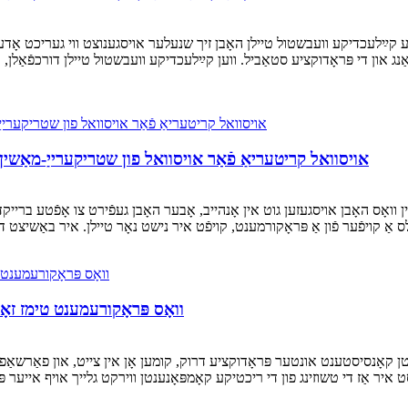
ע קײַלעכדיקע וועבשטול טיילן האָבן זיך שנעלער אויסגענוצט ווי געריכט אָדער 
ַנג און די פּראָדוקציע סטאַביל. ווען קײַלעכדיקע וועבשטול טיילן דורכפֿאַלן, 
אויסוואל קריטעריאַ פֿאַר אויסוואל פון שטריקערייַ-מאַשין 
ן וואָס האָבן אויסגעזען גוט אין אָנהייב, אָבער האָבן געפֿירט צו אָפֿטע בריי
וואָס פּראָקורעמענט טימז זאָלן
בעטן קאָנסיסטענט אונטער פּראָדוקציע דרוק, קומען אָן אין צייט, און פאַרשאַ