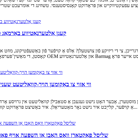
OEM קעגן אַלטערנאַטיווע באַרמאַג
ווי אזוי צו באַקומען הויך-קוואַליטעט שעני
ין מוסטערן, אָבער האָט נישט געגעבן אַ סטאַבילן קוואַליטעט אין גרויסע אָר
אַ קויפֿער, קלייַבט איר נישט נאָר מאַטעריאַלן. איר באַשיצט פּראָדוקט קוואַליטעט, ליפֿערונג צייטן און בראַנד רעפּוטאַציע. ווען שענילע...
שליסל פאַקטאָרן וואָס האָבן אַן השפּעה אויף פאָ