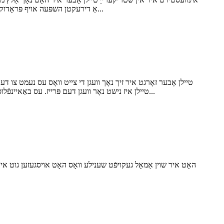
אַ דירעקטן השפּעה אויף פּראָדוקציע עפעקטיווקייט און פּראָדוקט קאָנסיסטענסי. טשוזינג די אומרעכט שטריקערייַ טיילן קען פירן צו אָפטע ריפּלייסמאַנץ, אומבאַגרענעצט...
קאָסטן, די מאַשין־פּערפאָרמאַנס און די סטאַביליטעט פֿון צושטעלן. די אויסוואַל צווישן OEM און אַלטערנאַטיווע Barmag טיילן איז נישט נאָר וועגן דעם פּרייז. עס באַאיינפֿלוסט אייער פּראָ...
האָט איר שוין אַמאָל געקויפֿט שענילע וואָס האָט אויסגעזען גוט א