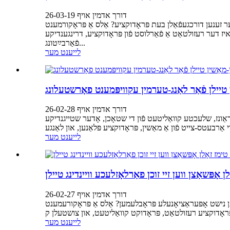
דורך אדמין אויף 26-03-19
זענען דורכגעפֿאַלן בעת ​​פּראָדוקציע? אַלס אַ פּראָקורמענט
איז דער רעזולטאַט אַ פֿאַרלוסט פֿון פּראָדוקציע, דרינגענדיקע
פֿאַרבײַטונג...
לייענט מער
טיילן פֿאַר לאַנג-טערמין עקוויפּמענט פאָרשטעלונג
דורך אדמין אויף 26-02-28
קדאַונז, שלעכטע קוואַליטעט פֿון די שטאָכן, אָדער שטייגנדיקע
לייענט מער
 אָפּשאַצן ווען זיי זוכן פאַרלאָזלעכע וויינדינג טיילן
דורך אדמין אויף 26-02-27
פן נישט אָפּעראַציאָנעלע פּראָבלעמען? אַלס אַ פּראָקורעמענט
לייענט מער