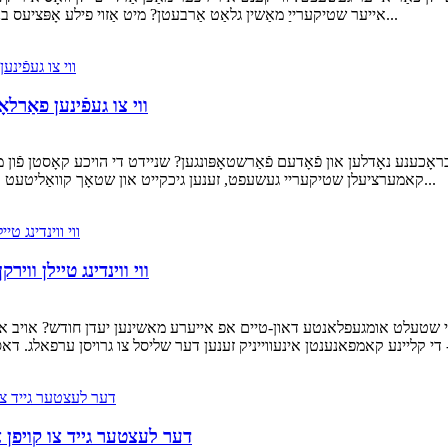
אייער שטיקערייַ מאַשין גלאַט אַרבעטן? מיט אַזוי פילע אָפּציעס בנימצא, איז עס גרינג צו פילן אָוווערוועלמד. אָבער דורך פאָקוס...
ווי צו געפֿינען פאַרל
כענע נאָדלען און פֿאָדעם פֿאַרשטאָפּונגען? שניידט די הויכע קאָסטן פֿון מאַ
קאמערציעלן שטיקעריי געשעפט, זענען גיכקייט און שטאָך קוואַליטעט אַלץ. די קליינע קאָמפּאָנענטן אין אייער מאַשין - די שטיקעריי...
ווי ווינדינג טיילן ווי
צי שטעלט אומגעפלאנטע דאון-טיים אפ אייערע מאשינען יעדן חודש? אויב אי
דער לעצטער גייד צו קויפן 